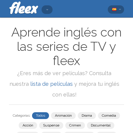
Aprende inglés con
las series de TV y
fleex
¿Eres más de ver películas? Consulta
nuestra
lista de películas
y mejora tu inglés
con ellas!
Categorías:
Todos
Animación
Drama
Comedia
Acción
Suspense
Crimen
Documental