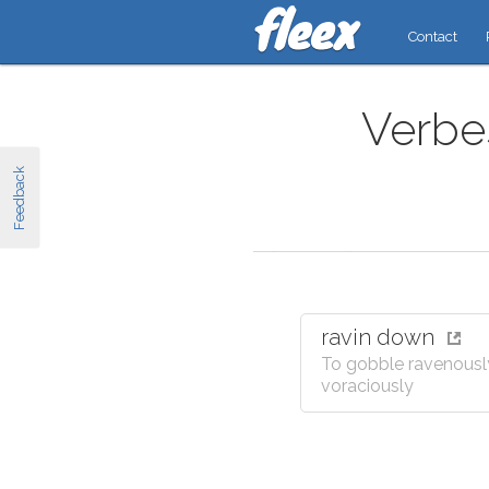
Contact
Verbes
Feedback
ravin down
To gobble ravenousl
voraciously