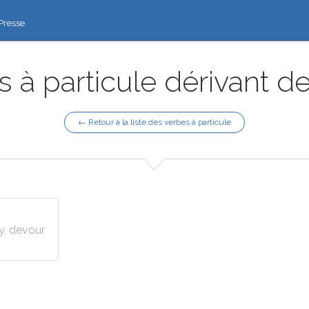
Presse
 à particule dérivant de 
← Retour à la liste des verbes à particule
y, devour