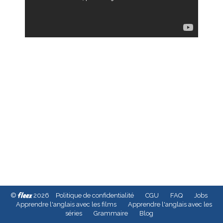
fleex
©
2026
Politique de confidentialité
CGU
FAQ
Jobs
Apprendre l'anglais avec les films
Apprendre l'anglais avec les
séries
Grammaire
Blog