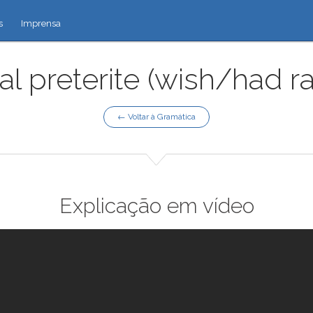
s
Imprensa
l preterite (wish/had ra
← Voltar à Gramática
Explicação em vídeo