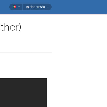
Iniciar sessão
ther)