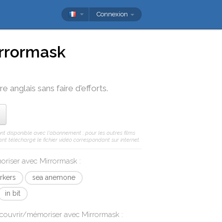
Connexion
rrormask
e anglais sans faire d'efforts.
ont disponible avec l'abonnement ; pour les autres films
nt téléchargé le fichier vidéo correspondant sur internet.
moriser avec
Mirrormask
:
rkers
sea anemone
in bit
écouvrir/mémoriser avec
Mirrormask
: