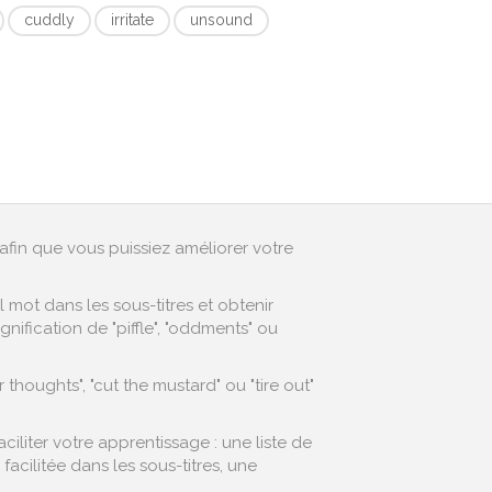
cuddly
irritate
unsound
afin que vous puissiez améliorer votre
mot dans les sous-titres et obtenir
ification de "piffle", "oddments" ou
houghts", "cut the mustard" ou "tire out"
liter votre apprentissage : une liste de
cilitée dans les sous-titres, une