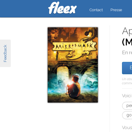
Contact
Presse
Ap
(M
Feedback
En r
E
Un abo
comme 
Voic
pe
go
Vous