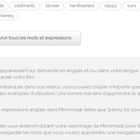
fle
oddments
stickier
hardhearted
slippy
suns
manely
Voir tous les mots et expressions
ex apparaissent sur demande en anglais et/ou dans votre langue 
arder votre film.
embarqués dans vos vidéos, vous pouvez cliquer n'importe quel 
es exemples d'utilisation. Une bonne manière d'apprendre la sign
xpressions anglais dans Mirrormask telles que "penny for your t
s vous aideront durant votre visionnage de Mirrormask pour faci
vegarder les mots que vous voulez apprendre, une navigation fa
.