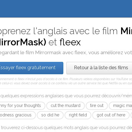
prenez l'anglais avec le film
Mi
irrorMask)
et
fleex
egardant le film
Mirrormask
avec
fleex
, vous améliorez votr
ssayer fleex gratuitement
Retour à la liste des films
nnement à fleex n'inclut pas d'accès à ce film. Plusieurs vidéos disponibles sur YouTube s
celui-ci, vous devez avoir accès à ce contenu via un autre service tel que Netflix ou en aya
i quelques expressions anglaises que vous pourrez découvrir/mé
nny for your thoughts
cut the mustard
tire out
magic ma
odness gracious
so did he
right field
got out of here
 trouverez ci-dessous quelques mots anglais que vous pourrez d