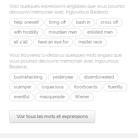
Voici quelques expressions anglaises que vous pourrez
découvrir/mémoriser avec
Inglourious Basterds
:
help oneself
bring off
bash in
cross off
with hostility
mountain man
enlisted man
all y'all
have an eye for
master race
Vous trouverez ci-dessous quelques mots anglais que
vous pourrez découvrir/mémoriser avec
Inglourious
Basterds
:
bushwhacking
yesteryear
disemboweled
scamper
loquacious
floorboards
fluently
eventful
masquerade
Wiener
Voir tous les mots et expressions