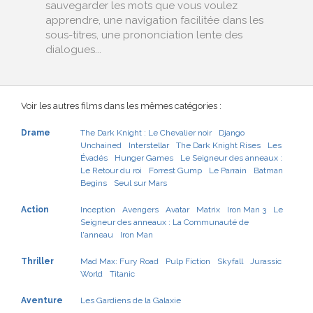
sauvegarder les mots que vous voulez
apprendre, une navigation facilitée dans les
sous-titres, une prononciation lente des
dialogues...
Voir les autres films dans les mêmes catégories :
Drame
The Dark Knight : Le Chevalier noir
Django
Unchained
Interstellar
The Dark Knight Rises
Les
Évadés
Hunger Games
Le Seigneur des anneaux :
Le Retour du roi
Forrest Gump
Le Parrain
Batman
Begins
Seul sur Mars
Action
Inception
Avengers
Avatar
Matrix
Iron Man 3
Le
Seigneur des anneaux : La Communauté de
l'anneau
Iron Man
Thriller
Mad Max: Fury Road
Pulp Fiction
Skyfall
Jurassic
World
Titanic
Aventure
Les Gardiens de la Galaxie