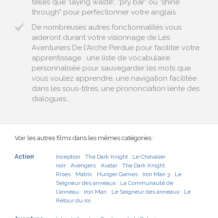
telles que "laying waste", "pry bar" ou "shine
through" pour perfectionner votre anglais.
De nombreuses autres fonctionnalités vous
aideront durant votre visionnage de Les
Aventuriers De l'Arche Perdue pour faciliter votre
apprentissage : une liste de vocabulaire
personnalisée pour sauvegarder les mots que
vous voulez apprendre, une navigation facilitée
dans les sous-titres, une prononciation lente des
dialogues...
Voir les autres films dans les mêmes catégories :
Action
Inception
The Dark Knight : Le Chevalier
noir
Avengers
Avatar
The Dark Knight
Rises
Matrix
Hunger Games
Iron Man 3
Le
Seigneur des anneaux : La Communauté de
l'anneau
Iron Man
Le Seigneur des anneaux : Le
Retour du roi