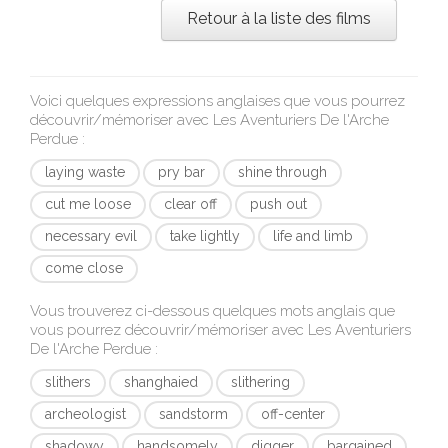
Retour à la liste des films
Voici quelques expressions anglaises que vous pourrez
découvrir/mémoriser avec
Les Aventuriers De l'Arche
Perdue
:
laying waste
pry bar
shine through
cut me loose
clear off
push out
necessary evil
take lightly
life and limb
come close
Vous trouverez ci-dessous quelques mots anglais que
vous pourrez découvrir/mémoriser avec
Les Aventuriers
De l'Arche Perdue
:
slithers
shanghaied
slithering
archeologist
sandstorm
off-center
shadowy
handsomely
digger
bargained