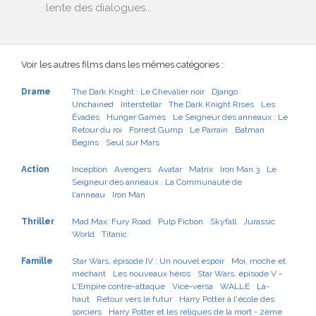
lente des dialogues...
Voir les autres films dans les mêmes catégories :
Drame
The Dark Knight : Le Chevalier noir
Django
Unchained
Interstellar
The Dark Knight Rises
Les
Évadés
Hunger Games
Le Seigneur des anneaux : Le
Retour du roi
Forrest Gump
Le Parrain
Batman
Begins
Seul sur Mars
Action
Inception
Avengers
Avatar
Matrix
Iron Man 3
Le
Seigneur des anneaux : La Communauté de
l'anneau
Iron Man
Thriller
Mad Max: Fury Road
Pulp Fiction
Skyfall
Jurassic
World
Titanic
Famille
Star Wars, épisode IV : Un nouvel espoir
Moi, moche et
méchant
Les nouveaux héros
Star Wars, épisode V -
L'Empire contre-attaque
Vice-versa
WALL·E
Là-
haut
Retour vers le futur
Harry Potter à l'école des
sorciers
Harry Potter et les reliques de la mort - 2ème