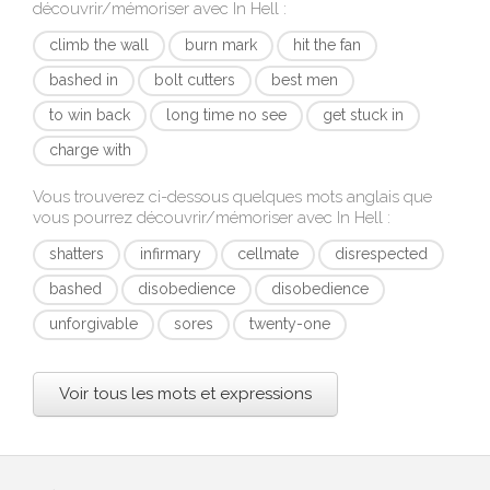
découvrir/mémoriser avec
In Hell
:
climb the wall
burn mark
hit the fan
bashed in
bolt cutters
best men
to win back
long time no see
get stuck in
charge with
Vous trouverez ci-dessous quelques mots anglais que
vous pourrez découvrir/mémoriser avec
In Hell
:
shatters
infirmary
cellmate
disrespected
bashed
disobedience
disobedience
unforgivable
sores
twenty-one
Voir tous les mots et expressions