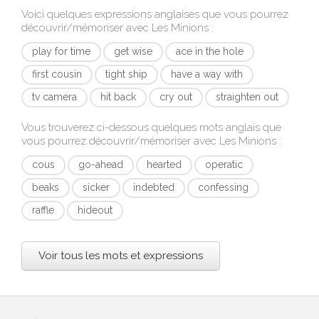
Voici quelques expressions anglaises que vous pourrez
découvrir/mémoriser avec
Les Minions
:
play for time
get wise
ace in the hole
first cousin
tight ship
have a way with
tv camera
hit back
cry out
straighten out
Vous trouverez ci-dessous quelques mots anglais que
vous pourrez découvrir/mémoriser avec
Les Minions
:
cous
go-ahead
hearted
operatic
beaks
sicker
indebted
confessing
raffle
hideout
Voir tous les mots et expressions