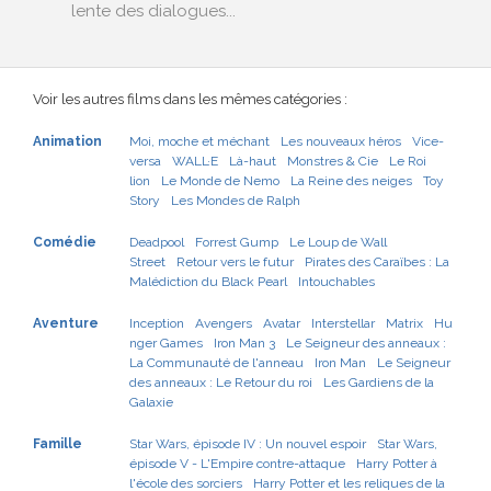
lente des dialogues...
Voir les autres films dans les mêmes catégories :
Animation
Moi, moche et méchant
Les nouveaux héros
Vice-
versa
WALL·E
Là-haut
Monstres & Cie
Le Roi
lion
Le Monde de Nemo
La Reine des neiges
Toy
Story
Les Mondes de Ralph
Comédie
Deadpool
Forrest Gump
Le Loup de Wall
Street
Retour vers le futur
Pirates des Caraïbes : La
Malédiction du Black Pearl
Intouchables
Aventure
Inception
Avengers
Avatar
Interstellar
Matrix
Hu
nger Games
Iron Man 3
Le Seigneur des anneaux :
La Communauté de l'anneau
Iron Man
Le Seigneur
des anneaux : Le Retour du roi
Les Gardiens de la
Galaxie
Famille
Star Wars, épisode IV : Un nouvel espoir
Star Wars,
épisode V - L'Empire contre-attaque
Harry Potter à
l'école des sorciers
Harry Potter et les reliques de la