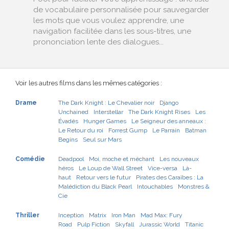
de vocabulaire personnalisée pour sauvegarder
les mots que vous voulez apprendre, une
navigation facilitée dans les sous-titres, une
prononciation lente des dialogues...
Voir les autres films dans les mêmes catégories :
Drame
The Dark Knight : Le Chevalier noir
Django
Unchained
Interstellar
The Dark Knight Rises
Les
Évadés
Hunger Games
Le Seigneur des anneaux :
Le Retour du roi
Forrest Gump
Le Parrain
Batman
Begins
Seul sur Mars
Comédie
Deadpool
Moi, moche et méchant
Les nouveaux
héros
Le Loup de Wall Street
Vice-versa
Là-
haut
Retour vers le futur
Pirates des Caraïbes : La
Malédiction du Black Pearl
Intouchables
Monstres &
Cie
Thriller
Inception
Matrix
Iron Man
Mad Max: Fury
Road
Pulp Fiction
Skyfall
Jurassic World
Titanic