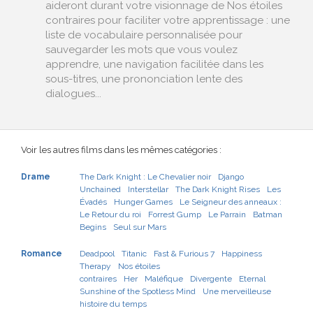
aideront durant votre visionnage de Nos étoiles
contraires pour faciliter votre apprentissage : une
liste de vocabulaire personnalisée pour
sauvegarder les mots que vous voulez
apprendre, une navigation facilitée dans les
sous-titres, une prononciation lente des
dialogues...
Voir les autres films dans les mêmes catégories :
Drame
The Dark Knight : Le Chevalier noir
Django
Unchained
Interstellar
The Dark Knight Rises
Les
Évadés
Hunger Games
Le Seigneur des anneaux :
Le Retour du roi
Forrest Gump
Le Parrain
Batman
Begins
Seul sur Mars
Romance
Deadpool
Titanic
Fast & Furious 7
Happiness
Therapy
Nos étoiles
contraires
Her
Maléfique
Divergente
Eternal
Sunshine of the Spotless Mind
Une merveilleuse
histoire du temps