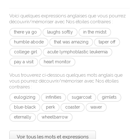
Voici quelques expressions anglaises que vous pourrez
découvrir/mémoriser avec
Nos étoiles contraires
:
there ya go
laughs softly
in the midst
humble abode
that was amazing
taper off
college girl
acute lymphoblastic leukemia
pay a visit
heart monitor
Vous trouverez ci-dessous quelques mots anglais que
vous pourrez découvrir/mémoriser avec
Nos étoiles
contraires
:
eulogizing
infinities
sugarcoat
gimlets
blue-black
perk
coaster
waver
eternally
wheelbarrow
Voir tous les mots et expressions