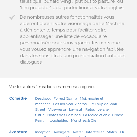
telles que "buffalo wing", "put out to pasture" ou
"film projector" pour perfectionner votre anglais.
De nombreuses autres fonctionnalités vous
aideront durant votre visionnage de La Machine
à démonter le temps pour faciliter votre
apprentissage : une liste de vocabulaire
personnalisée pour sauvegarder les mots que
vous voulez apprendre, une navigation facilitée
dans les sous-titres, une prononciation lente des
dialogues...
Voir les autres films dans les mêmes catégories :
Comédie
Deadpool
Forrest Gump
Moi, moche et
méchant
Les nouveaux héros
Le Loup de Wall
Street
Vice-versa
Là-haut
Retour vers le
futur
Pirates des Caraïbes : La Malédiction du Black
Pearl
Intouchables
Monstres & Cie
Aventure
Inception
Avengers
Avatar
Interstellar
Matrix
Hu