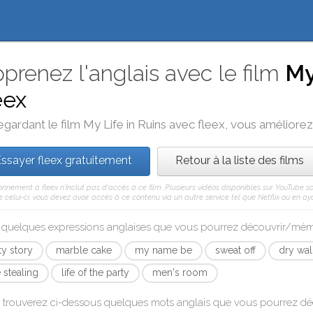
prenez l'anglais avec le film
My
eex
egardant le film
My Life in Ruins
avec
fleex
, vous améliorez 
ssayer fleex gratuitement
Retour à la liste des films
nnement à fleex n'inclut pas d'accès à ce film. Plusieurs vidéos disponibles sur YouTube s
celui-ci, vous devez avoir accès à ce contenu via un autre service tel que Netflix ou en aya
i quelques expressions anglaises que vous pourrez découvrir/mé
ty story
marble cake
my name be
sweat off
dry wal
 stealing
life of the party
men's room
 trouverez ci-dessous quelques mots anglais que vous pourrez d