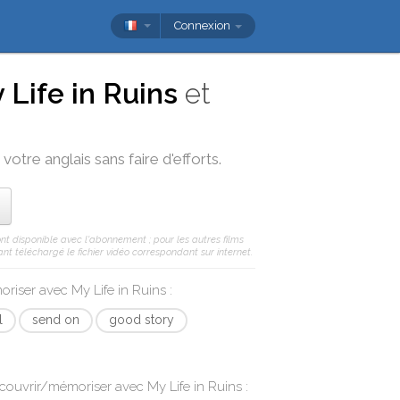
Connexion
 Life in Ruins
et
votre anglais sans faire d'efforts.
ont disponible avec l'abonnement ; pour les autres films
nt téléchargé le fichier vidéo correspondant sur internet.
moriser avec
My Life in Ruins
:
l
send on
good story
écouvrir/mémoriser avec
My Life in Ruins
: