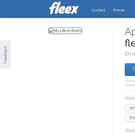
Contact
Presse
Ap
fl
Feedback
En r
E
Un abo
comme 
Voic
dir
the
Vous