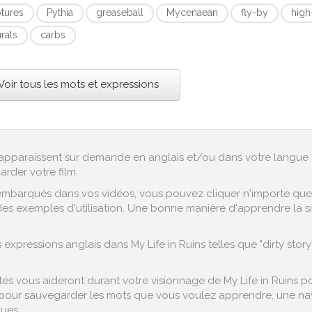
ptures
Pythia
greaseball
Mycenaean
fly-by
high
rals
carbs
Voir tous les mots et expressions
ex apparaissent sur demande en anglais et/ou dans votre langue 
arder votre film.
embarqués dans vos vidéos, vous pouvez cliquer n'importe quel 
es exemples d'utilisation. Une bonne manière d'apprendre la sign
xpressions anglais dans My Life in Ruins telles que "dirty stor
s vous aideront durant votre visionnage de My Life in Ruins pou
pour sauvegarder les mots que vous voulez apprendre, une navig
es...