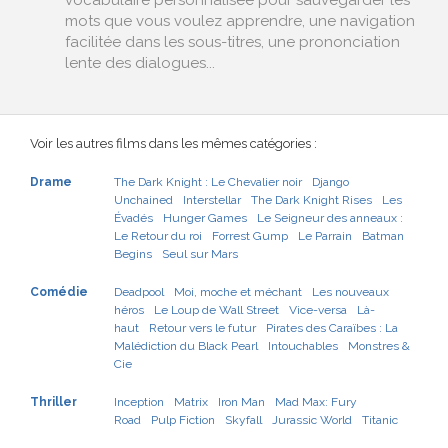
vocabulaire personnalisée pour sauvegarder les
mots que vous voulez apprendre, une navigation
facilitée dans les sous-titres, une prononciation
lente des dialogues...
Voir les autres films dans les mêmes catégories :
Drame
The Dark Knight : Le Chevalier noir
Django
Unchained
Interstellar
The Dark Knight Rises
Les
Évadés
Hunger Games
Le Seigneur des anneaux :
Le Retour du roi
Forrest Gump
Le Parrain
Batman
Begins
Seul sur Mars
Comédie
Deadpool
Moi, moche et méchant
Les nouveaux
héros
Le Loup de Wall Street
Vice-versa
Là-
haut
Retour vers le futur
Pirates des Caraïbes : La
Malédiction du Black Pearl
Intouchables
Monstres &
Cie
Thriller
Inception
Matrix
Iron Man
Mad Max: Fury
Road
Pulp Fiction
Skyfall
Jurassic World
Titanic