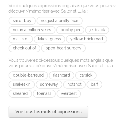
Voici quelques expressions anglaises que vous pourrez
découvrir/mémoriser avec
Sailor et Lula
:
sailor boy
not just a pretty face
not in a million years
bobby pin
jet black
mail slot
take a guess
yellow brick road
check out of
open-heart surgery
Vous trouverez ci-dessous quelques mots anglais que
vous pourrez découvrir/mémoriser avec
Sailor et Lula
:
double-barreled
flashcard
carsick
snakeskin
someway
hotshot
barf
sheared
toenails
weirdest
Voir tous les mots et expressions