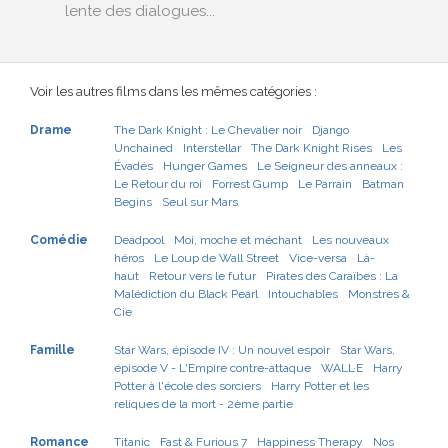
lente des dialogues...
Voir les autres films dans les mêmes catégories :
Drame
The Dark Knight : Le Chevalier noir
Django
Unchained
Interstellar
The Dark Knight Rises
Les
Évadés
Hunger Games
Le Seigneur des anneaux :
Le Retour du roi
Forrest Gump
Le Parrain
Batman
Begins
Seul sur Mars
Comédie
Deadpool
Moi, moche et méchant
Les nouveaux
héros
Le Loup de Wall Street
Vice-versa
Là-
haut
Retour vers le futur
Pirates des Caraïbes : La
Malédiction du Black Pearl
Intouchables
Monstres &
Cie
Famille
Star Wars, épisode IV : Un nouvel espoir
Star Wars,
épisode V - L'Empire contre-attaque
WALL·E
Harry
Potter à l'école des sorciers
Harry Potter et les
reliques de la mort - 2ème partie
Romance
Titanic
Fast & Furious 7
Happiness Therapy
Nos