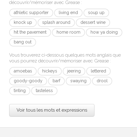
découvrir/mémoriser avec
Grease
:
athletic supporter
living end
soup up
knock up
splash around
dessert wine
hit the pavement
home room
how ya doing
bang out
Vous trouverez ci-dessous quelques mots anglais que
vous pourrez découvrir/mémoriser avec
Grease
:
amoebas
hickeys
jeering
lettered
goody-goody
barf
swaying
drool
tinting
tasteless
Voir tous les mots et expressions