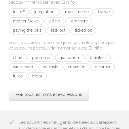
découvrir/mémoriser avec
El niño
:
tell off
jump about
my name be
by we
mother fucker
kid he
i am there
paying the bills
kick out
ticked off
Vous trouverez ci-dessous quelques mots anglais que
vous pourrez découvrir/mémoriser avec
El niño
:
churl
poorness
grandmom
brainless
wide-eyed
outcasts
crewmen
dreamer
tunas
Moor
Voir tous les mots et expressions
Les sous-titres intelligents de fleex apparaissent
sur demande en anglais et/ou dans votre langue