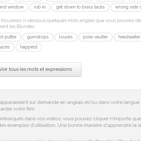
und window
rub in
get down to brass tacks
wrong side o
 trouverez ci-dessous quelques mots anglais que vous pourrez d
rent les Blondes
:
ot-putter
gumdrops
louses
pole-vaulter
headwaiter
azes
happiest
Voir tous les mots et expressions
ex apparaissent sur demande en anglais et/ou dans votre langue 
arder votre film.
embarqués dans vos vidéos, vous pouvez cliquer n'importe quel 
es exemples d'utilisation. Une bonne manière d'apprendre la sig