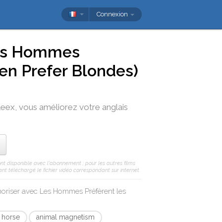
Connexion
s Hommes
en Prefer Blondes)
leex
, vous améliorez votre anglais
nt disponible avec l'abonnement ; pour les autres films
nt téléchargé le fichier vidéo correspondant sur internet.
moriser avec
Les Hommes Préfèrent les
 horse
animal magnetism