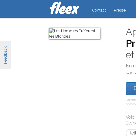
Contact
Presse
Ap
Pr
Feedback
e
En r
sans 
E
Un abo
comme 
Voic
Blon
tel