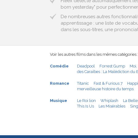
Fleex détecte automatiquement les 
born yesterday" pour perfectionner 
De nombreuses autres fonctionnalit
apprentissage : une liste de vocab
dans les sous-titres, une prononciat
Voir les autres films dans les mêmes catégories 
Comédie
Deadpool
Forrest Gump
Moi,
des Caraïbes : La Malédiction du 
Romance
Titanic
Fast & Furious 7
Happi
merveilleuse histoire du temps
Musique
Le Roi lion
Whiplash
La Belle
This Is Us
Les Misérables
Sing