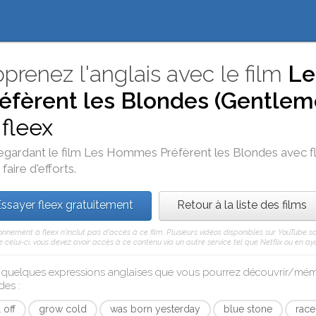
prenez l'anglais avec le film
Le
éfèrent les Blondes (Gentlem
t
fleex
egardant le film
Les Hommes Préfèrent les Blondes
avec
f
faire d'efforts.
ssayer fleex gratuitement
Retour à la liste des films
nnement à fleex n'inclut pas d'accès à ce film. Plusieurs vidéos disponibles sur YouTube so
celui-ci, vous devez avoir accès à ce contenu via un autre service tel que Netflix ou en aya
i quelques expressions anglaises que vous pourrez découvrir/mé
des
:
l off
grow cold
was born yesterday
blue stone
race