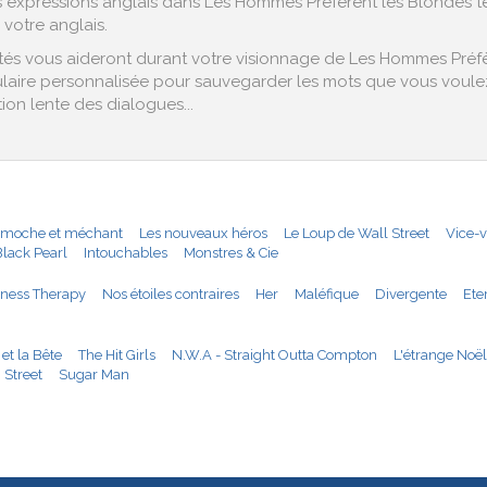
expressions anglais dans Les Hommes Préfèrent les Blondes telle
votre anglais.
és vous aideront durant votre visionnage de Les Hommes Préfère
ulaire personnalisée pour sauvegarder les mots que vous voulez
ion lente des dialogues...
:
 moche et méchant
Les nouveaux héros
Le Loup de Wall Street
Vice-v
Black Pearl
Intouchables
Monstres & Cie
ness Therapy
Nos étoiles contraires
Her
Maléfique
Divergente
Ete
 et la Bête
The Hit Girls
N.W.A - Straight Outta Compton
L'étrange Noë
 Street
Sugar Man