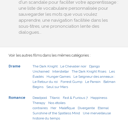
d'un scandale pour faciliter votre apprentissage :
une liste de vocabulaire personnalisée pour
sauvegarder les mots que vous voulez
apprendre, une navigation facilitée dans les
sous-titres, une prononciation lente des
dialogues...
Voir les autres films dans les mêmes catégories :
Drame
The Dark Knight : Le Chevalier noir
Django
Unchained
Interstellar
The Dark Knight Rises
Les
Évadés
Hunger Games
Le Seigneur des anneaux :
Le Retour du roi
Forrest Gump
Le Parrain
Batman
Begins
Seul sur Mars
Romance
Deadpool
Titanic
Fast & Furious 7
Happiness
Therapy
Nos étoiles
contraires
Her
Maléfique
Divergente
Eternal
Sunshine of the Spotless Mind
Une merveilleuse
histoire du temps