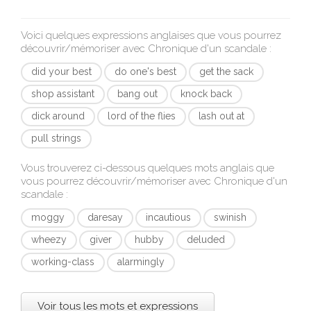
Voici quelques expressions anglaises que vous pourrez
découvrir/mémoriser avec
Chronique d'un scandale
:
did your best
do one's best
get the sack
shop assistant
bang out
knock back
dick around
lord of the flies
lash out at
pull strings
Vous trouverez ci-dessous quelques mots anglais que
vous pourrez découvrir/mémoriser avec
Chronique d'un
scandale
:
moggy
daresay
incautious
swinish
wheezy
giver
hubby
deluded
working-class
alarmingly
Voir tous les mots et expressions