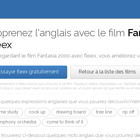
prenez l'anglais avec le film
Fa
eex
egardant le film
Fantasia 2000
avec
fleex
, vous améliorez vo
ssayer fleex gratuitement
Retour à la liste des films
nnement à fleex n'inclut pas d'accès à ce film. Plusieurs vidéos disponibles sur YouTube s
celui-ci, vous devez avoir accès à ce contenu via un autre service tel que Netflix ou en aya
i quelques expressions anglaises que vous pourrez découvrir/mé
me study
cook up
drawing board
tree line
rip off
mphony orchestra
come to think of it
 trouverez ci-dessous quelques mots anglais que vous pourrez d