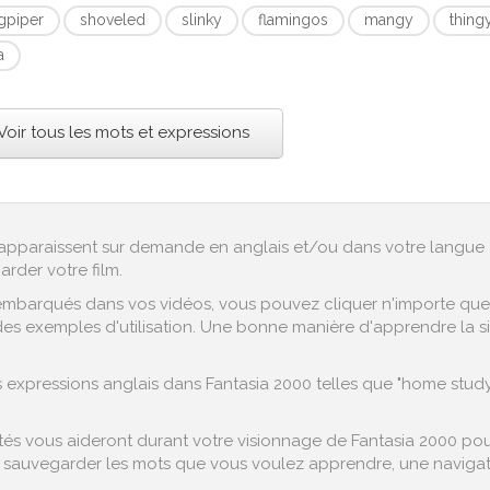
gpiper
shoveled
slinky
flamingos
mangy
thing
a
Voir tous les mots et expressions
ex apparaissent sur demande en anglais et/ou dans votre langue 
arder votre film.
embarqués dans vos vidéos, vous pouvez cliquer n'importe quel 
es exemples d'utilisation. Une bonne manière d'apprendre la si
expressions anglais dans Fantasia 2000 telles que "home study
s vous aideront durant votre visionnage de Fantasia 2000 pour f
sauvegarder les mots que vous voulez apprendre, une navigation
.