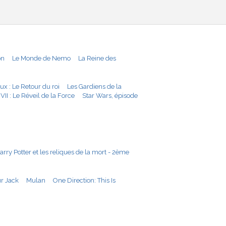
on
Le Monde de Nemo
La Reine des
x : Le Retour du roi
Les Gardiens de la
VII : Le Réveil de la Force
Star Wars, épisode
arry Potter et les reliques de la mort - 2ème
r Jack
Mulan
One Direction: This Is