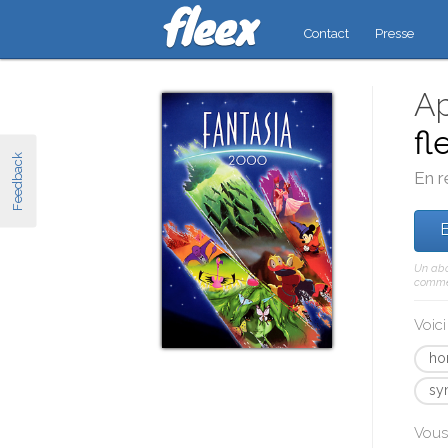
Contact
Presse
Ap
fl
Feedback
En r
E
Un abo
comme 
Voic
ho
sy
Vous