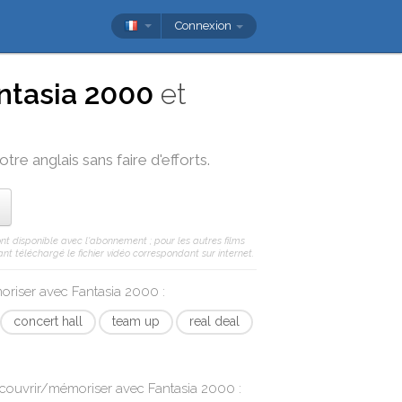
Connexion
ntasia 2000
et
tre anglais sans faire d'efforts.
ont disponible avec l'abonnement ; pour les autres films
nt téléchargé le fichier vidéo correspondant sur internet.
moriser avec
Fantasia 2000
:
concert hall
team up
real deal
écouvrir/mémoriser avec
Fantasia 2000
: