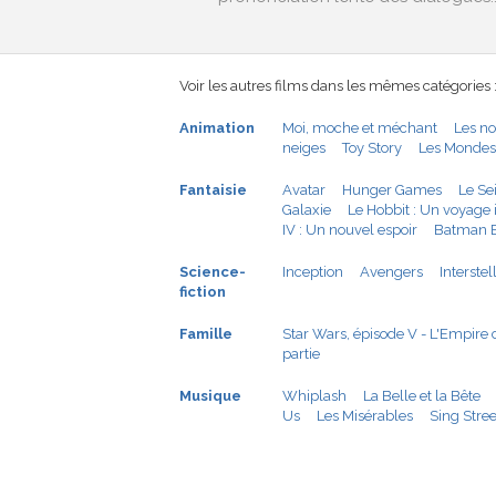
Voir les autres films dans les mêmes catégories 
Animation
Moi, moche et méchant
Les n
neiges
Toy Story
Les Mondes
Fantaisie
Avatar
Hunger Games
Le Se
Galaxie
Le Hobbit : Un voyage
IV : Un nouvel espoir
Batman 
Science-
Inception
Avengers
Interstel
fiction
Famille
Star Wars, épisode V - L'Empire 
partie
Musique
Whiplash
La Belle et la Bête
Us
Les Misérables
Sing Stree