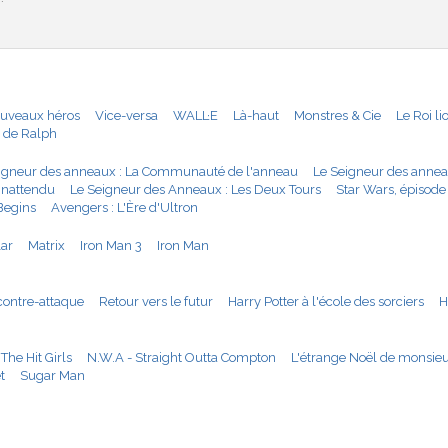
:
ouveaux héros
Vice-versa
WALL·E
Là-haut
Monstres & Cie
Le Roi li
 de Ralph
igneur des anneaux : La Communauté de l'anneau
Le Seigneur des anneau
 inattendu
Le Seigneur des Anneaux : Les Deux Tours
Star Wars, épisode 
Begins
Avengers : L'Ère d'Ultron
lar
Matrix
Iron Man 3
Iron Man
contre-attaque
Retour vers le futur
Harry Potter à l'école des sorciers
H
The Hit Girls
N.W.A - Straight Outta Compton
L'étrange Noël de monsieu
t
Sugar Man