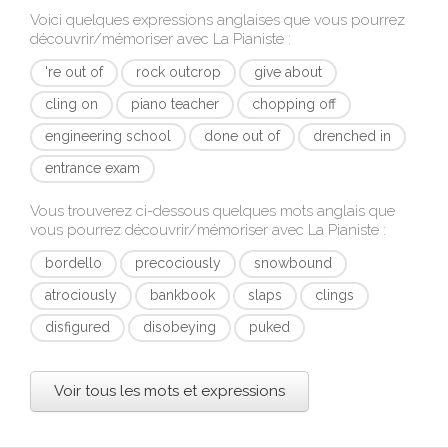
Voici quelques expressions anglaises que vous pourrez
découvrir/mémoriser avec
La Pianiste
:
're out of
rock outcrop
give about
cling on
piano teacher
chopping off
engineering school
done out of
drenched in
entrance exam
Vous trouverez ci-dessous quelques mots anglais que
vous pourrez découvrir/mémoriser avec
La Pianiste
:
bordello
precociously
snowbound
atrociously
bankbook
slaps
clings
disfigured
disobeying
puked
Voir tous les mots et expressions