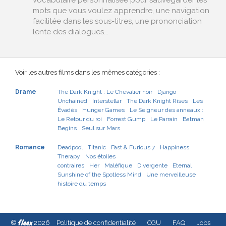
vocabulaire personnalisée pour sauvegarder les
mots que vous voulez apprendre, une navigation
facilitée dans les sous-titres, une prononciation
lente des dialogues...
Voir les autres films dans les mêmes catégories :
Drame
The Dark Knight : Le Chevalier noir
Django
Unchained
Interstellar
The Dark Knight Rises
Les
Évadés
Hunger Games
Le Seigneur des anneaux :
Le Retour du roi
Forrest Gump
Le Parrain
Batman
Begins
Seul sur Mars
Romance
Deadpool
Titanic
Fast & Furious 7
Happiness
Therapy
Nos étoiles
contraires
Her
Maléfique
Divergente
Eternal
Sunshine of the Spotless Mind
Une merveilleuse
histoire du temps
fleex
©
2026
Politique de confidentialité
CGU
FAQ
Jobs