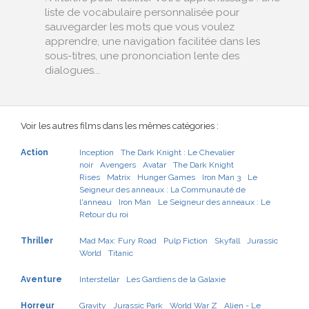
liste de vocabulaire personnalisée pour
sauvegarder les mots que vous voulez
apprendre, une navigation facilitée dans les
sous-titres, une prononciation lente des
dialogues...
Voir les autres films dans les mêmes catégories :
Action
Inception
The Dark Knight : Le Chevalier
noir
Avengers
Avatar
The Dark Knight
Rises
Matrix
Hunger Games
Iron Man 3
Le
Seigneur des anneaux : La Communauté de
l'anneau
Iron Man
Le Seigneur des anneaux : Le
Retour du roi
Thriller
Mad Max: Fury Road
Pulp Fiction
Skyfall
Jurassic
World
Titanic
Aventure
Interstellar
Les Gardiens de la Galaxie
Horreur
Gravity
Jurassic Park
World War Z
Alien - Le