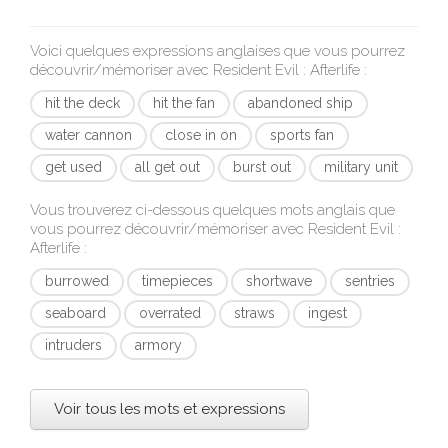
Voici quelques expressions anglaises que vous pourrez
découvrir/mémoriser avec
Resident Evil : Afterlife
:
hit the deck
hit the fan
abandoned ship
water cannon
close in on
sports fan
get used
all get out
burst out
military unit
Vous trouverez ci-dessous quelques mots anglais que
vous pourrez découvrir/mémoriser avec
Resident Evil :
Afterlife
:
burrowed
timepieces
shortwave
sentries
seaboard
overrated
straws
ingest
intruders
armory
Voir tous les mots et expressions