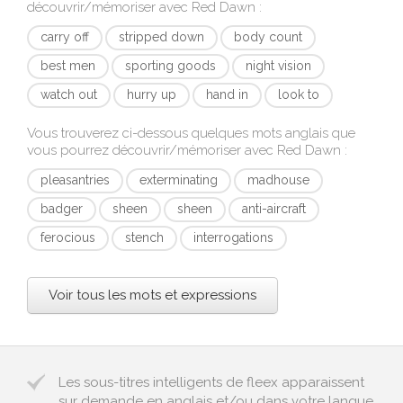
découvrir/mémoriser avec
Red Dawn
:
carry off
stripped down
body count
best men
sporting goods
night vision
watch out
hurry up
hand in
look to
Vous trouverez ci-dessous quelques mots anglais que
vous pourrez découvrir/mémoriser avec
Red Dawn
:
pleasantries
exterminating
madhouse
badger
sheen
sheen
anti-aircraft
ferocious
stench
interrogations
Voir tous les mots et expressions
Les sous-titres intelligents de fleex apparaissent
sur demande en anglais et/ou dans votre langue