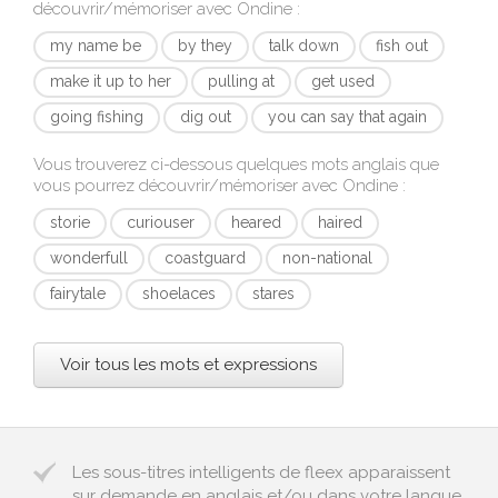
découvrir/mémoriser avec
Ondine
:
my name be
by they
talk down
fish out
make it up to her
pulling at
get used
going fishing
dig out
you can say that again
Vous trouverez ci-dessous quelques mots anglais que
vous pourrez découvrir/mémoriser avec
Ondine
:
storie
curiouser
heared
haired
wonderfull
coastguard
non-national
fairytale
shoelaces
stares
Voir tous les mots et expressions
Les sous-titres intelligents de fleex apparaissent
sur demande en anglais et/ou dans votre langue