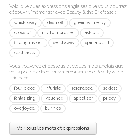
Voici quelques expressions anglaises que vous pourrez
découvrir/mémoriser avec
Beauty & the Briefcase
:
whisk away
dash off
green with envy
cross off
my twin brother
ask out
finding myself
send away
spin around
card tricks
Vous trouverez ci-dessous quelques mots anglais que
vous pourrez découvrir/mémoriser avec
Beauty & the
Briefcase
:
four-piece
infuriate
serenaded
sexiest
fantasizing
vouched
appetizer
pricey
overjoyed
bunnies
Voir tous les mots et expressions