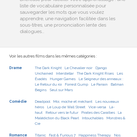
liste de vocabulaire personnalisée pour
sauvegarder les mots que vous voulez
apprendre, une navigation facilitée dans les
sous-titres, une prononciation lente des
dialogues...
Voir les autres films dans les mêmes catégories :
Drame
The Dark Knight : Le Chevalier noir
Django
Unchained
Interstellar
The Dark Knight Rises
Les
Évadés
Hunger Games
Le Seigneur des anneaux :
Le Retour du roi
Forrest Gump
Le Parrain
Batman
Begins
Seul sur Mars
Comédie
Deadpool
Moi, moche et méchant
Les nouveaux
héros
Le Loup de Wall Street
Vice-versa
Là-
haut
Retour vers le futur
Pirates des Caraïbes : La
Malédiction du Black Pearl
Intouchables
Monstres &
Cie
Romance
Titanic
Fast & Furious 7
Happiness Therapy
Nos