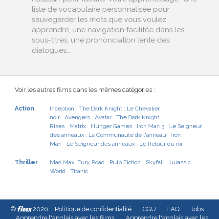
liste de vocabulaire personnalisée pour
sauvegarder les mots que vous voulez
apprendre, une navigation facilitée dans les
sous-titres, une prononciation lente des
dialogues...
Voir les autres films dans les mêmes catégories :
Action
Inception
The Dark Knight : Le Chevalier
noir
Avengers
Avatar
The Dark Knight
Rises
Matrix
Hunger Games
Iron Man 3
Le Seigneur
des anneaux : La Communauté de l'anneau
Iron
Man
Le Seigneur des anneaux : Le Retour du roi
Thriller
Mad Max: Fury Road
Pulp Fiction
Skyfall
Jurassic
World
Titanic
fleex
©
2026
Politique de confidentialité
CGU
FAQ
Jobs
Apprendre l'anglais avec les films
Apprendre l'anglais avec les