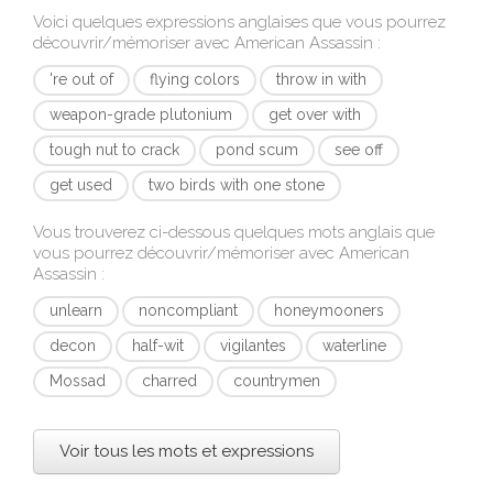
Voici quelques expressions anglaises que vous pourrez
découvrir/mémoriser avec
American Assassin
:
're out of
flying colors
throw in with
weapon-grade plutonium
get over with
tough nut to crack
pond scum
see off
get used
two birds with one stone
Vous trouverez ci-dessous quelques mots anglais que
vous pourrez découvrir/mémoriser avec
American
Assassin
:
unlearn
noncompliant
honeymooners
decon
half-wit
vigilantes
waterline
Mossad
charred
countrymen
Voir tous les mots et expressions