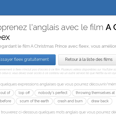
prenez l'anglais avec le film
A 
eex
egardant le film
A Christmas Prince
avec
fleex
, vous amélior
ssayer fleex gratuitement
Retour à la liste des films
nnement à fleex n'inclut pas d'accès à ce film. Plusieurs vidéos disponibles sur YouTube s
celui-ci, vous devez avoir accès à ce contenu via un autre service tel que Netflix ou en aya
i quelques expressions anglaises que vous pourrez découvrir/mé
 out of
lop off
nobody's perfect
throwing themselves at
 before
scum of the earth
crash and burn
draw back
 trouverez ci-dessous quelques mots anglais que vous pourrez d