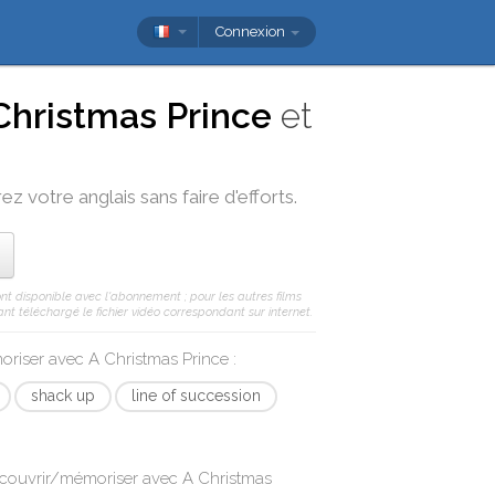
Connexion
Christmas Prince
et
ez votre anglais sans faire d'efforts.
ont disponible avec l'abonnement ; pour les autres films
nt téléchargé le fichier vidéo correspondant sur internet.
moriser avec
A Christmas Prince
:
shack up
line of succession
écouvrir/mémoriser avec
A Christmas