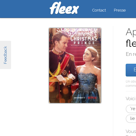
Contact
Presse
Ap
fl
Feedback
En r
E
Un abo
comme 
Voic
're
lie
Vous