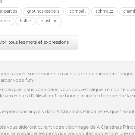
ce
:
er-parties
groundskeepers
cornball
schmaltz
cham
kindle
hottie
blushing
Voir tous les mots et expressions
ex apparaissent sur demande en anglais et/ou dans votre langue 
arder votre film.
embarqués dans vos vidéos, vous pouvez cliquer n'importe quel 
es exemples d'utilisation. Une bonne manière d'apprendre la sign
xpressions anglais dans A Christmas Prince telles que "'re out o
s vous aideront durant votre visionnage de A Christmas Prince 
pour sauvegarder les mots que vous voulez apprendre, une navig