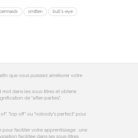
bermaids
smitten
bull's-eye
afin que vous puissiez améliorer votre
mot dans les sous-titres et obtenir
ification de "after-parties",
f", "lop off" ou "nobody's perfect" pour
pour faciliter votre apprentissage : une
ation facilitée dans les sous-titres,