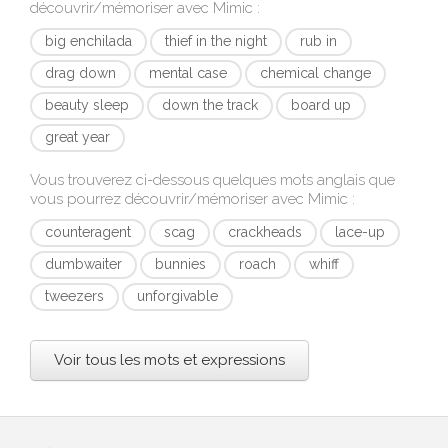
découvrir/mémoriser avec
Mimic
:
big enchilada
thief in the night
rub in
drag down
mental case
chemical change
beauty sleep
down the track
board up
great year
Vous trouverez ci-dessous quelques mots anglais que
vous pourrez découvrir/mémoriser avec
Mimic
:
counteragent
scag
crackheads
lace-up
dumbwaiter
bunnies
roach
whiff
tweezers
unforgivable
Voir tous les mots et expressions