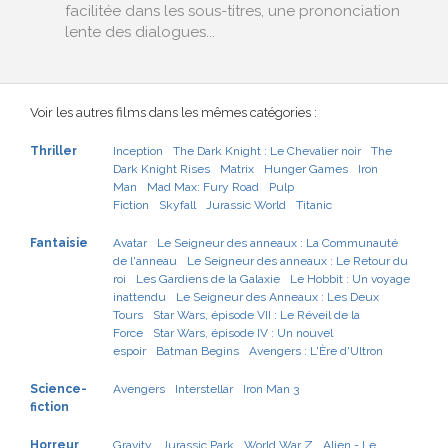
facilitée dans les sous-titres, une prononciation
lente des dialogues...
Voir les autres films dans les mêmes catégories :
Thriller
Inception
The Dark Knight : Le Chevalier noir
The
Dark Knight Rises
Matrix
Hunger Games
Iron
Man
Mad Max: Fury Road
Pulp
Fiction
Skyfall
Jurassic World
Titanic
Fantaisie
Avatar
Le Seigneur des anneaux : La Communauté
de l'anneau
Le Seigneur des anneaux : Le Retour du
roi
Les Gardiens de la Galaxie
Le Hobbit : Un voyage
inattendu
Le Seigneur des Anneaux : Les Deux
Tours
Star Wars, épisode VII : Le Réveil de la
Force
Star Wars, épisode IV : Un nouvel
espoir
Batman Begins
Avengers : L'Ère d'Ultron
Science-
Avengers
Interstellar
Iron Man 3
fiction
Horreur
Gravity
Jurassic Park
World War Z
Alien - Le