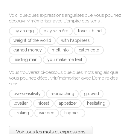
Voici quelques expressions anglaises que vous pourrez
découvrir/mémoriser avec
L'empire des sens
:
lay an egg
play with fire
love is blind
weight of the world
with happiness
earned money
melt into
catch cold
leading man
you make me feel
Vous trouverez ci-dessous quelques mots anglais que
vous pourrez découvrir/mémoriser avec
L'empire des
sens
:
oversensitivity
reproaching
glowed
lovelier
nicest
appetizer
hesitating
stroking
wielded
happiest
Voir tous les mots et expressions