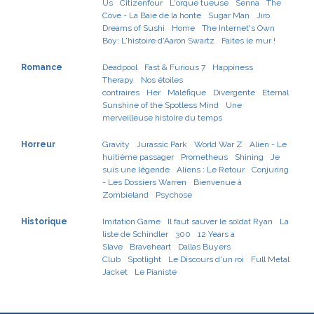
Us
Citizenfour
L'orque tueuse
Senna
The
Cove - La Baie de la honte
Sugar Man
Jiro
Dreams of Sushi
Home
The Internet's Own
Boy: L'histoire d'Aaron Swartz
Faites le mur !
Romance
Deadpool
Fast & Furious 7
Happiness
Therapy
Nos étoiles
contraires
Her
Maléfique
Divergente
Eternal
Sunshine of the Spotless Mind
Une
merveilleuse histoire du temps
Horreur
Gravity
Jurassic Park
World War Z
Alien - Le
huitième passager
Prometheus
Shining
Je
suis une légende
Aliens : Le Retour
Conjuring
- Les Dossiers Warren
Bienvenue à
Zombieland
Psychose
Historique
Imitation Game
Il faut sauver le soldat Ryan
La
liste de Schindler
300
12 Years a
Slave
Braveheart
Dallas Buyers
Club
Spotlight
Le Discours d'un roi
Full Metal
Jacket
Le Pianiste