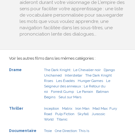
aideront durant votre visionnage de L'empire des
sens pour faciliter votre apprentissage : une liste
de vocabulaire personnalisée pour sauvegarder
les mots que vous voulez apprendre, une
navigation facilitée dans les sous-titres, une
prononciation lente des dialogues...
Voir les autres films dans les mêmes catégories :
Drame
The Dark Knight : Le Chevalier noir
Django
Unchained
Interstellar
The Dark Knight
Rises
Les Évadés
Hunger Games
Le
Seigneur des anneaux : Le Retour du
roi
Forrest Gump
Le Parrain
Batman
Begins
Seul sur Mars
Thriller
Inception
Matrix
Iron Man
Mad Max: Fury
Road
Pulp Fiction
Skyfall
Jurassic
World
Titanic
Documentaire
Troie
One Direction: This Is