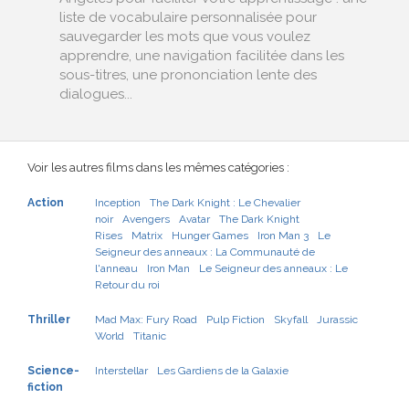
liste de vocabulaire personnalisée pour
sauvegarder les mots que vous voulez
apprendre, une navigation facilitée dans les
sous-titres, une prononciation lente des
dialogues...
Voir les autres films dans les mêmes catégories :
Action
Inception
The Dark Knight : Le Chevalier
noir
Avengers
Avatar
The Dark Knight
Rises
Matrix
Hunger Games
Iron Man 3
Le
Seigneur des anneaux : La Communauté de
l'anneau
Iron Man
Le Seigneur des anneaux : Le
Retour du roi
Thriller
Mad Max: Fury Road
Pulp Fiction
Skyfall
Jurassic
World
Titanic
Science-
Interstellar
Les Gardiens de la Galaxie
fiction