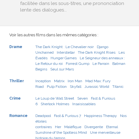
facilitée dans les sous-titres, une prononciation
lente des dialogues...
Voir les autres films dans les mêmes catégories :
Drame
The Dark Knight : Le Chevalier noir
Django
Unchained
Interstellar
The Dark Knight Rises
Les
Évadés
Hunger Games
Le Seigneur des anneaux :
Le Retour du roi
Forrest Gump
Le Parrain
Batman
Begins
Seul sur Mars
Thriller
Inception
Matrix
Iron Man
Mad Max: Fury
Road
Pulp Fiction
Skyfall
Jurassic World
Titanic
Crime
Le Loup de Wall Street
Seven
Fast & Furious
6
Sherlock Holmes
Insaisissables
Romance
Deadpool
Fast & Furious 7
Happiness Therapy
Nos
étoiles
contraires
Her
Maléfique
Divergente
Eternal
Sunshine of the Spotless Mind
Une merveilleuse
histoire du temps