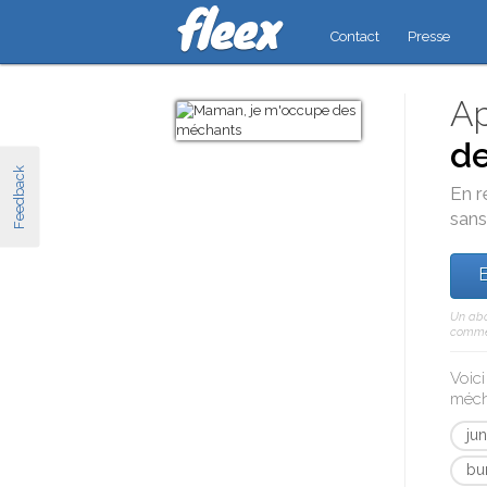
Contact
Presse
Ap
de
Feedback
En r
sans
E
Un abo
comme 
Voic
méch
ju
bu