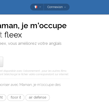
Connexion
man, je m'occupe
t
fleex
leex
, vous améliorez votre anglais
ont disponible avec l'abonnement ; pour les autres films
nt téléchargé le fichier vidéo correspondant sur internet.
moriser avec
Maman, je m'occupe des
ht
floor it
air defense