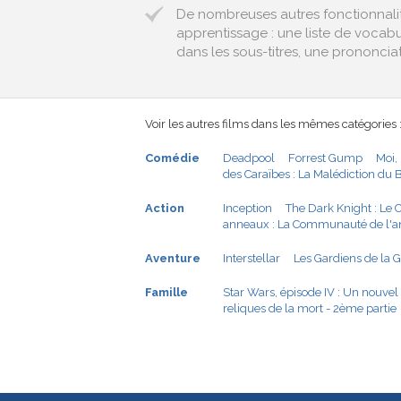
De nombreuses autres fonctionnalit
apprentissage : une liste de vocab
dans les sous-titres, une prononciat
Voir les autres films dans les mêmes catégories 
Comédie
Deadpool
Forrest Gump
Moi,
des Caraïbes : La Malédiction du 
Action
Inception
The Dark Knight : Le C
anneaux : La Communauté de l'
Aventure
Interstellar
Les Gardiens de la G
Famille
Star Wars, épisode IV : Un nouvel
reliques de la mort - 2ème partie