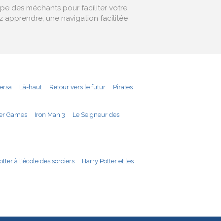
pe des méchants pour faciliter votre
 apprendre, une navigation facilitée
ersa
Là-haut
Retour vers le futur
Pirates
er Games
Iron Man 3
Le Seigneur des
tter à l'école des sorciers
Harry Potter et les