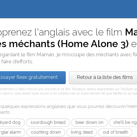
prenez l'anglais avec le film
Ma
s méchants (Home Alone 3)
e
egardant le film
Maman, je m'occupe des méchants
avec
f
 faire d'efforts.
ssayer fleex gratuitement
Retour à la liste des films
nnement à fleex n'inclut pas d'accès à ce film. Plusieurs vidéos disponibles sur YouTube s
celui-ci, vous devez avoir accès à ce contenu via un autre service tel que Netflix ou en aya
i quelques expressions anglaises que vous pourrez découvrir/mé
ants
:
nkyard dog
sourdough bread
bear down on
she'll be rig
rglar alarm
counting down
living dead
out of breath