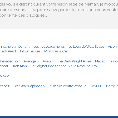
és vous aideront durant votre visionnage de Maman, je m'occu
ulaire personnalisée pour sauvegarder les mots que vous voulez
ion lente des dialogues...
:
 moche et méchant
Les nouveaux héros
Le Loup de Wall Street
Vice-v
Black Pearl
Intouchables
Monstres & Cie
hevalier noir
Avengers
Avatar
The Dark Knight Rises
Matrix
Hung
anneau
Iron Man
Le Seigneur des anneaux : Le Retour du roi
alaxie
 espoir
Star Wars, épisode V - L'Empire contre-attaque
WALL·E
Harry Po