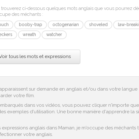
 trouverez ci-dessous quelques mots anglais que vous pourrez d
cupe des méchants
:
ouch
booby-trap
octogenarian
shoveled
law-break
eckers
wreath
watcher
Voir tous les mots et expressions
ex apparaissent sur demande en anglais et/ou dans votre langue 
arder votre film.
embarqués dans vos vidéos, vous pouvez cliquer n'importe quel 
es exemples d'utilisation. Une bonne manière d'apprendre la si
 expressions anglais dans Maman, je m'occupe des méchants te
ectionner votre anglais.