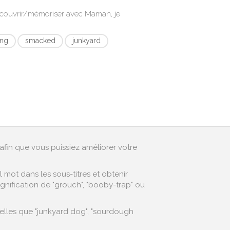
écouvrir/mémoriser avec
Maman, je
ing
smacked
junkyard
afin que vous puissiez améliorer votre
mot dans les sous-titres et obtenir
gnification de "grouch", "booby-trap" ou
lles que "junkyard dog", "sourdough