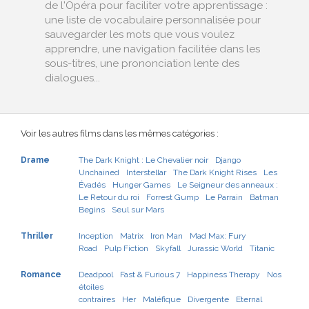
de l'Opéra pour faciliter votre apprentissage :
une liste de vocabulaire personnalisée pour
sauvegarder les mots que vous voulez
apprendre, une navigation facilitée dans les
sous-titres, une prononciation lente des
dialogues...
Voir les autres films dans les mêmes catégories :
Drame
The Dark Knight : Le Chevalier noir
Django
Unchained
Interstellar
The Dark Knight Rises
Les
Évadés
Hunger Games
Le Seigneur des anneaux :
Le Retour du roi
Forrest Gump
Le Parrain
Batman
Begins
Seul sur Mars
Thriller
Inception
Matrix
Iron Man
Mad Max: Fury
Road
Pulp Fiction
Skyfall
Jurassic World
Titanic
Romance
Deadpool
Fast & Furious 7
Happiness Therapy
Nos
étoiles
contraires
Her
Maléfique
Divergente
Eternal