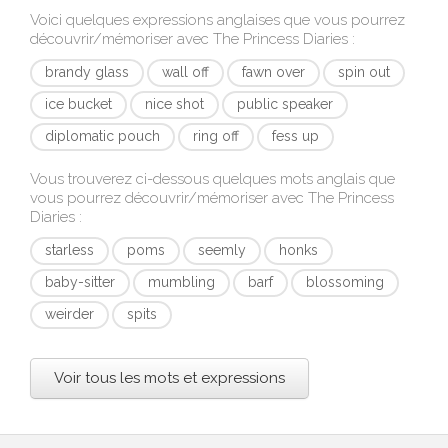
Voici quelques expressions anglaises que vous pourrez
découvrir/mémoriser avec
The Princess Diaries
:
brandy glass
wall off
fawn over
spin out
ice bucket
nice shot
public speaker
diplomatic pouch
ring off
fess up
Vous trouverez ci-dessous quelques mots anglais que
vous pourrez découvrir/mémoriser avec
The Princess
Diaries
:
starless
poms
seemly
honks
baby-sitter
mumbling
barf
blossoming
weirder
spits
Voir tous les mots et expressions