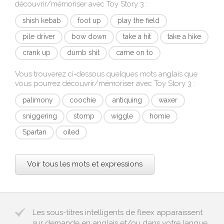
découvrir/mémoriser avec
Toy Story 3
:
shish kebab
foot up
play the field
pile driver
bow down
take a hit
take a hike
crank up
dumb shit
came on to
Vous trouverez ci-dessous quelques mots anglais que
vous pourrez découvrir/mémoriser avec
Toy Story 3
:
palimony
coochie
antiquing
waxer
sniggering
stomp
wiggle
homie
Spartan
oiled
Voir tous les mots et expressions
Les sous-titres intelligents de fleex apparaissent
sur demande en anglais et/ou dans votre langue