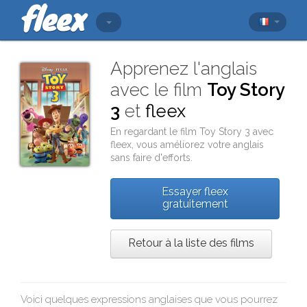
Apprenez l'anglais
avec le film
Toy Story
3
et
fleex
En regardant le film
Toy Story 3
avec
fleex
, vous améliorez votre anglais
sans faire d'efforts.
Essayer fleex
gratuitement
Retour à la liste des films
Voici quelques expressions anglaises que vous pourrez