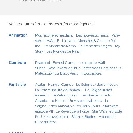
lente des dialogues...
Voir les autres films dans les mêmes catégories :
Animation
Moi, moche et méchant
Les nouveaux héros
Vice-
versa
WALL·E
Là-haut
Monstres & Cie
Le Roi
lion
Le Monde de Nemo
La Reine des neiges
Toy
Story
Les Mondes de Ralph
Comédie
Deadpool
Forrest Gump
Le Loup de Wall
Street
Retour vers le futur
Pirates des Caraïbes : La
Malédiction du Black Pearl
Intouchables
Fantaisie
Avatar
Hunger Games
Le Seigneur des anneaux :
La Communauté de l'anneau
Le Seigneur des
anneaux : Le Retour du roi
Les Gardiens de la
Galaxie
Le Hobbit : Un voyage inattendu
Le
Seigneur des Anneaux : Les Deux Tours
Star Wars,
épisode VII : Le Réveil de la Force
Star Wars, épisode
IV : Un nouvel espoir
Batman Begins
Avengers :
L'Ère d'Ultron