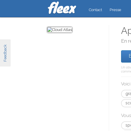
Contact
Presse
Ap
En r
Feedback
E
Un abo
comme 
Voic
gr
sc
Vous
sp