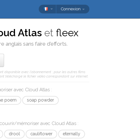
Connexion
oud Atlas
et
fleex
e anglais sans faire d'efforts.
ont disponible avec l'abonnement ; pour les autres films
nt téléchargé le fichier vidéo correspondant sur internet.
moriser avec
Cloud Atlas
:
ne poem
soap powder
écouvrir/mémoriser avec
Cloud Atlas
:
drool
cauliflower
eternally