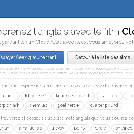
prenez l'anglais avec le film
Cl
egardant le film
Cloud Atlas
avec
fleex
, vous améliorez votr
ssayer fleex gratuitement
Retour à la liste des films
nnement à fleex n'inclut pas d'accès à ce film. Plusieurs vidéos disponibles sur YouTube s
celui-ci, vous devez avoir accès à ce contenu via un autre service tel que Netflix ou en aya
i quelques expressions anglaises que vous pourrez découvrir/mé
ace note
kill oneself
knuckle sandwich
slate roof
to
orpion fish
chem lab
goat herder
quarter pound
 trouverez ci-dessous quelques mots anglais que vous pourrez d
orran
amanuensis
tricksy
perro
direly
shunned