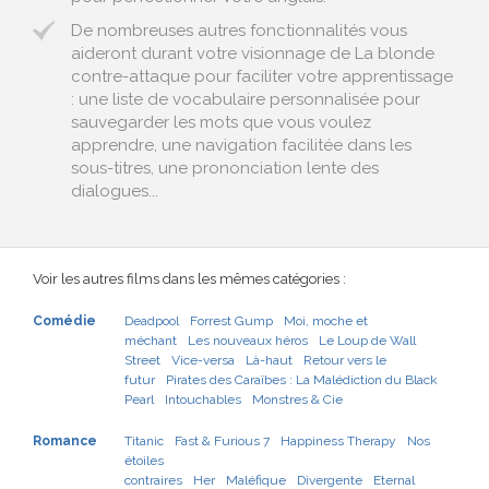
De nombreuses autres fonctionnalités vous
aideront durant votre visionnage de La blonde
contre-attaque pour faciliter votre apprentissage
: une liste de vocabulaire personnalisée pour
sauvegarder les mots que vous voulez
apprendre, une navigation facilitée dans les
sous-titres, une prononciation lente des
dialogues...
Voir les autres films dans les mêmes catégories :
Comédie
Deadpool
Forrest Gump
Moi, moche et
méchant
Les nouveaux héros
Le Loup de Wall
Street
Vice-versa
Là-haut
Retour vers le
futur
Pirates des Caraïbes : La Malédiction du Black
Pearl
Intouchables
Monstres & Cie
Romance
Titanic
Fast & Furious 7
Happiness Therapy
Nos
étoiles
contraires
Her
Maléfique
Divergente
Eternal