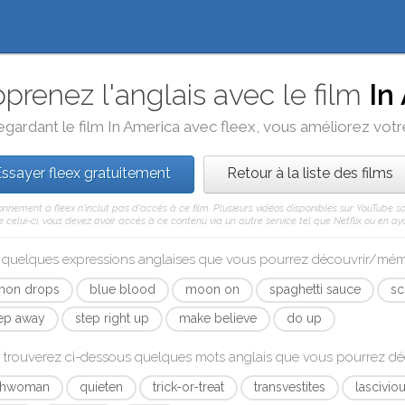
prenez l'anglais avec le film
In
egardant le film
In America
avec
fleex
, vous améliorez votre
ssayer fleex gratuitement
Retour à la liste des films
nnement à fleex n'inclut pas d'accès à ce film. Plusieurs vidéos disponibles sur YouTube s
celui-ci, vous devez avoir accès à ce contenu via un autre service tel que Netflix ou en aya
i quelques expressions anglaises que vous pourrez découvrir/mé
mon drops
blue blood
moon on
spaghetti sauce
sc
ep away
step right up
make believe
do up
 trouverez ci-dessous quelques mots anglais que vous pourrez d
ishwoman
quieten
trick-or-treat
transvestites
lascivio