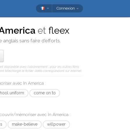
Connexion
 America
et
fleex
 anglais sans faire d'efforts.
ont disponible avec l'abonnement ; pour les autres films
nt téléchargé le fichier vidéo correspondant sur internet.
moriser avec
In America
:
hool uniform
come on to
écouvrir/mémoriser avec
In America
:
us
make-believe
willpower