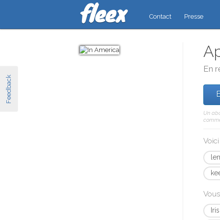
Contact
Presse
Ap
En r
Feedback
E
Un abo
comme 
Voic
le
ke
Vous
Ir