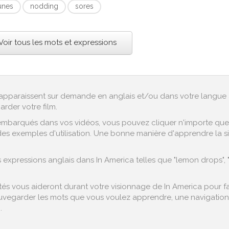
unes
nodding
sores
Voir tous les mots et expressions
ex apparaissent sur demande en anglais et/ou dans votre langue 
arder votre film.
embarqués dans vos vidéos, vous pouvez cliquer n'importe quel 
es exemples d'utilisation. Une bonne manière d'apprendre la sig
expressions anglais dans In America telles que "lemon drops",
s vous aideront durant votre visionnage de In America pour faci
vegarder les mots que vous voulez apprendre, une navigation fa
.