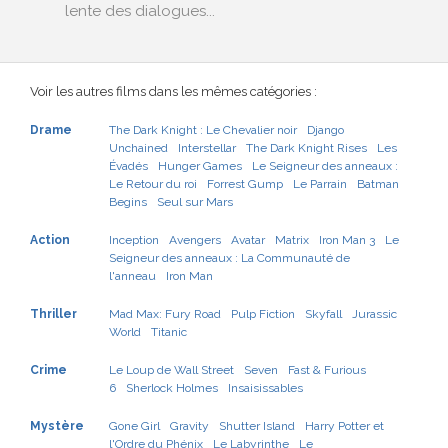
lente des dialogues...
Voir les autres films dans les mêmes catégories :
Drame
The Dark Knight : Le Chevalier noir
Django
Unchained
Interstellar
The Dark Knight Rises
Les
Évadés
Hunger Games
Le Seigneur des anneaux :
Le Retour du roi
Forrest Gump
Le Parrain
Batman
Begins
Seul sur Mars
Action
Inception
Avengers
Avatar
Matrix
Iron Man 3
Le
Seigneur des anneaux : La Communauté de
l'anneau
Iron Man
Thriller
Mad Max: Fury Road
Pulp Fiction
Skyfall
Jurassic
World
Titanic
Crime
Le Loup de Wall Street
Seven
Fast & Furious
6
Sherlock Holmes
Insaisissables
Mystère
Gone Girl
Gravity
Shutter Island
Harry Potter et
l'Ordre du Phénix
Le Labyrinthe
Le