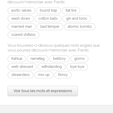
découvrir/mémoriser avec
Frantic
:
aortic valves
tourist trap
flat tire
wash down
cotton balls
gin and tonic
married man
bad temper
atomic bombs
scared shitless
Vous trouverez ci-dessous quelques mots anglais que
vous pourrez découvrir/mémoriser avec
Frantic
:
Kahlua
nametag
bellboy
gizmo
well-dressed
withstanding
bye-bye
stewardess
mix-up
flimsy
Voir tous les mots et expressions