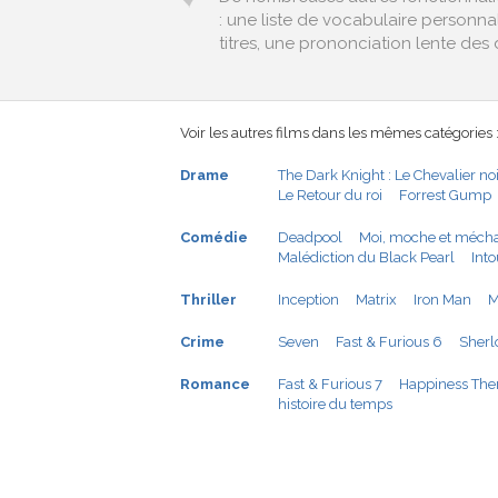
: une liste de vocabulaire personn
titres, une prononciation lente des 
Voir les autres films dans les mêmes catégories 
Drame
The Dark Knight : Le Chevalier no
Le Retour du roi
Forrest Gump
Comédie
Deadpool
Moi, moche et méch
Malédiction du Black Pearl
Int
Thriller
Inception
Matrix
Iron Man
M
Crime
Seven
Fast & Furious 6
Sherl
Romance
Fast & Furious 7
Happiness The
histoire du temps