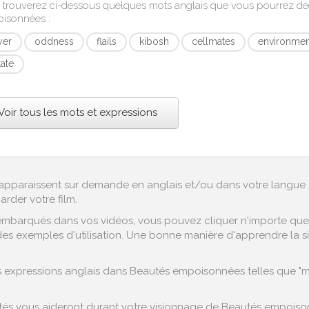
 trouverez ci-dessous quelques mots anglais que vous pourrez d
isonnées
:
yer
oddness
flails
kibosh
cellmates
environment
itate
Voir tous les mots et expressions
ex apparaissent sur demande en anglais et/ou dans votre langue 
arder votre film.
embarqués dans vos vidéos, vous pouvez cliquer n'importe quel 
es exemples d'utilisation. Une bonne manière d'apprendre la sig
expressions anglais dans Beautés empoisonnées telles que "mak
és vous aideront durant votre visionnage de Beautés empoison