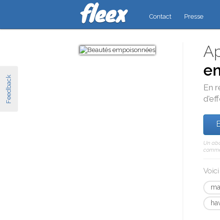
Contact
Presse
Ap
em
Feedback
En r
d'eff
E
Un abo
comme 
Voic
ma
ha