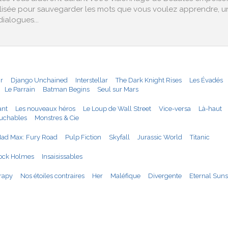
alisée pour sauvegarder les mots que vous voulez apprendre, une
dialogues...
:
ir
Django Unchained
Interstellar
The Dark Knight Rises
Les Évadés
Le Parrain
Batman Begins
Seul sur Mars
ant
Les nouveaux héros
Le Loup de Wall Street
Vice-versa
Là-haut
ouchables
Monstres & Cie
ad Max: Fury Road
Pulp Fiction
Skyfall
Jurassic World
Titanic
ock Holmes
Insaisissables
rapy
Nos étoiles contraires
Her
Maléfique
Divergente
Eternal Suns