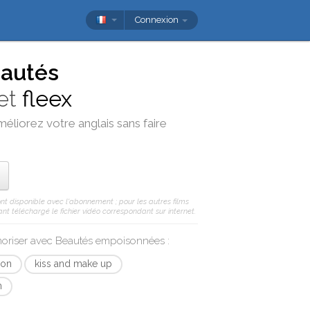
Connexion
autés
et
fleex
méliorez votre anglais sans faire
ont disponible avec l'abonnement ; pour les autres films
nt téléchargé le fichier vidéo correspondant sur internet.
moriser avec
Beautés empoisonnées
:
ion
kiss and make up
n