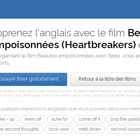
prenez l'anglais avec le film
Be
poisonnées (Heartbreakers)
egardant le film
Beautés empoisonnées
avec
fleex
, vous a
orts.
ssayer fleex gratuitement
Retour à la liste des films
nnement à fleex n'inclut pas d'accès à ce film. Plusieurs vidéos disponibles sur YouTube s
celui-ci, vous devez avoir accès à ce contenu via un autre service tel que Netflix ou en aya
i quelques expressions anglaises que vous pourrez découvrir/mé
ke - up
even off
ache for
come off it
pop the quest
ve second thoughts
took care
melt down
second cousi