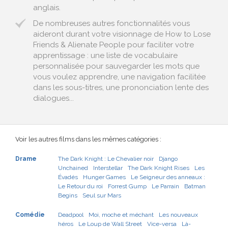
anglais.
De nombreuses autres fonctionnalités vous
aideront durant votre visionnage de How to Lose
Friends & Alienate People pour faciliter votre
apprentissage : une liste de vocabulaire
personnalisée pour sauvegarder les mots que
vous voulez apprendre, une navigation facilitée
dans les sous-titres, une prononciation lente des
dialogues...
Voir les autres films dans les mêmes catégories :
Drame
The Dark Knight : Le Chevalier noir
Django
Unchained
Interstellar
The Dark Knight Rises
Les
Évadés
Hunger Games
Le Seigneur des anneaux :
Le Retour du roi
Forrest Gump
Le Parrain
Batman
Begins
Seul sur Mars
Comédie
Deadpool
Moi, moche et méchant
Les nouveaux
héros
Le Loup de Wall Street
Vice-versa
Là-