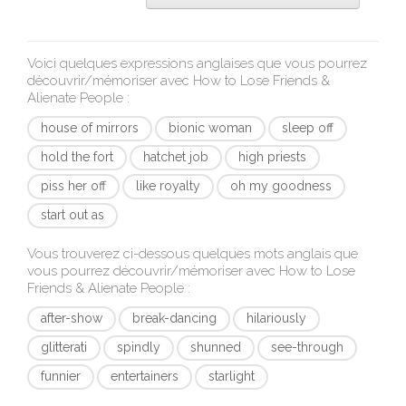
Voici quelques expressions anglaises que vous pourrez
découvrir/mémoriser avec
How to Lose Friends &
Alienate People
:
house of mirrors
bionic woman
sleep off
hold the fort
hatchet job
high priests
piss her off
like royalty
oh my goodness
start out as
Vous trouverez ci-dessous quelques mots anglais que
vous pourrez découvrir/mémoriser avec
How to Lose
Friends & Alienate People
:
after-show
break-dancing
hilariously
glitterati
spindly
shunned
see-through
funnier
entertainers
starlight