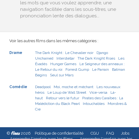
les mots que vous voulez apprendre, une
navigation facilitée dans les sous-titres, une
prononciation lente des dialogues...
Voir les autres films dans les mêmes catégories :
Drame
The Dark Knight : Le Chevalier noir
Django
Unchained
Interstellar
The Dark Knight Rises
Les
Évadés
Hunger Games
Le Seigneur des anneaux :
Le Retour du roi
Forrest Gump
Le Parrain
Batman
Begins
Seul sur Mars
Comédie
Deadpool
Moi, moche et méchant
Les nouveaux
héros
Le Loup de Wall Street
Vice-versa
Là-
haut
Retour vers le futur
Pirates des Caraïbes : La
Malédiction du Black Pearl
Intouchables
Monstres &
Cie
fleex
©
2026
Politique de confidentialité
CGU
FAQ
Jobs
Apprendre l'anglais avec les films
Apprendre l'anglais avec les