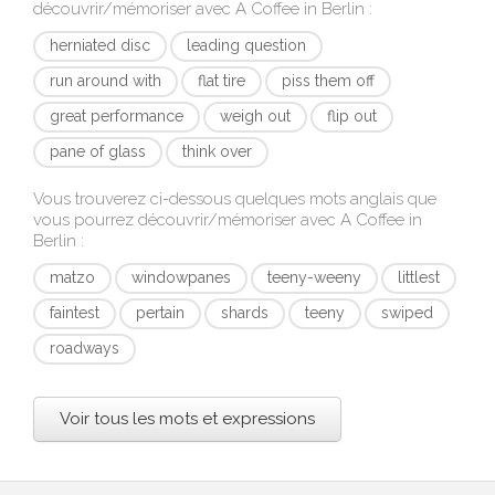
découvrir/mémoriser avec
A Coffee in Berlin
:
herniated disc
leading question
run around with
flat tire
piss them off
great performance
weigh out
flip out
pane of glass
think over
Vous trouverez ci-dessous quelques mots anglais que
vous pourrez découvrir/mémoriser avec
A Coffee in
Berlin
:
matzo
windowpanes
teeny-weeny
littlest
faintest
pertain
shards
teeny
swiped
roadways
Voir tous les mots et expressions