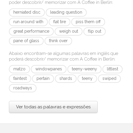
poder descobrir/ memorizar com
A Coffee in Berlin
:
herniated disc
leading question
run around with
flat tire
piss them off
great performance
weigh out
flip out
pane of glass
think over
Abaixo encontram-se algumas palavras em inglês que
poderá descobrir/ memorizar com
A Coffee in Berlin
:
matzo
windowpanes
teeny-weeny
littlest
faintest
pertain
shards
teeny
swiped
roadways
Ver todas as palavras e expressões