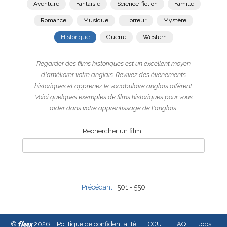
Aventure
Fantaisie
Science-fiction
Famille
Romance
Musique
Horreur
Mystère
Historique
Guerre
Western
Regarder des films historiques est un excellent moyen
d'améliorer votre anglais. Revivez des évènements
historiques et apprenez le vocabulaire anglais afférent.
Voici quelques exemples de films historiques pour vous
aider dans votre apprentissage de l'anglais.
Rechercher un film :
Précédant
| 501 - 550
fleex
©
2026
Politique de confidentialité
CGU
FAQ
Jobs