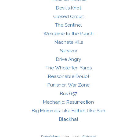
Devil's Knot
Closed Circuit
The Sentinel
Welcome to the Punch
Machete Kills
Survivor
Drive Angry
The Whole Ten Yards
Reasonable Doubt
Punisher: War Zone
Bus 657
Mechanic: Resurrection
Big Mommas: Like Father, Like Son
Blackhat
Précédant
| 501 - 550 |
Suivant