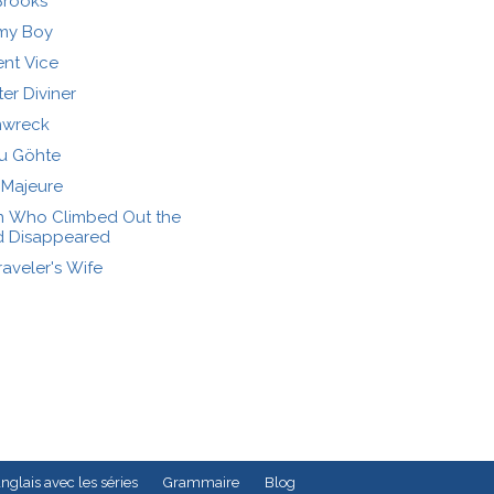
Brooks
my Boy
ent Vice
er Diviner
nwreck
ju Göhte
 Majeure
n Who Climbed Out the
 Disappeared
aveler's Wife
nglais avec les séries
Grammaire
Blog