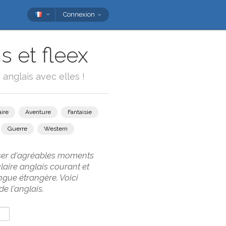
Connexion
s et fleex
anglais avec elles !
ire
Aventure
Fantaisie
Guerre
Western
asser d'agréables moments
aire anglais courant et
ngue étrangère. Voici
e l'anglais.