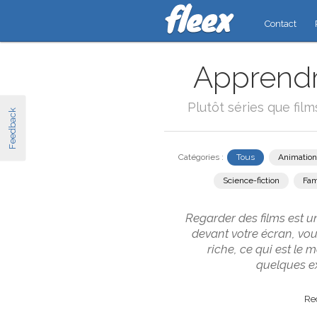
Contact
Apprendre
Plutôt séries que fil
Feedback
Catégories :
Tous
Animation
Science-fiction
Fam
Regarder des films est u
devant votre écran, vo
riche, ce qui est le
quelques ex
Rec