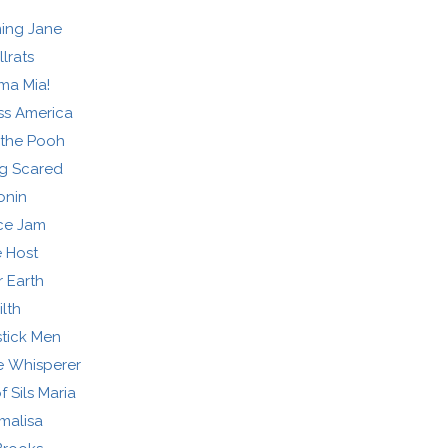
ing Jane
lrats
a Mia!
ss America
 the Pooh
g Scared
onin
ce Jam
 Host
r Earth
ilth
tick Men
e Whisperer
 Sils Maria
malisa