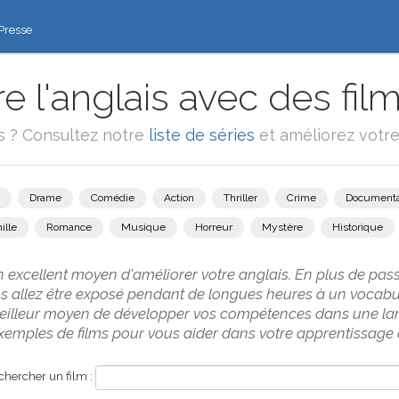
Presse
 l'anglais avec des film
ms ? Consultez notre
liste de séries
et améliorez votre 
Drame
Comédie
Action
Thriller
Crime
Documenta
ille
Romance
Musique
Horreur
Mystère
Historique
n excellent moyen d'améliorer votre anglais. En plus de p
us allez être exposé pendant de longues heures à un vocabul
 meilleur moyen de développer vos compétences dans une la
emples de films pour vous aider dans votre apprentissage d
hercher un film :