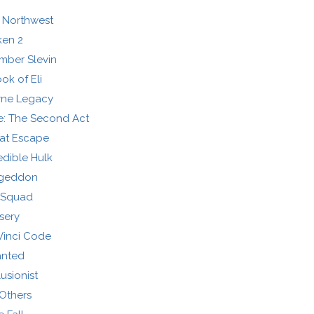
 Northwest
ken 2
mber Slevin
ok of Eli
rne Legacy
: The Second Act
at Escape
edible Hulk
geddon
e Squad
sery
Vinci Code
nted
lusionist
Others