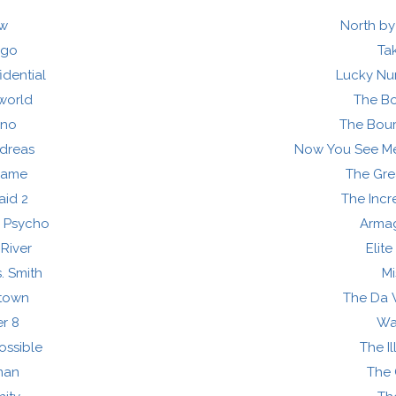
w
North by
igo
Ta
idential
Lucky Nu
world
The Bo
ino
The Bou
dreas
Now You See Me
Game
The Gre
aid 2
The Incr
 Psycho
Arma
 River
Elit
s. Smith
Mi
town
The Da 
r 8
Wa
ossible
The Il
man
The 