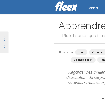
Contact
Apprendre l
Plutôt séries que fil
Feedback
Catégories :
Tous
Animation
Science-fiction
Fam
Regarder des thrille
d'excitation, de surp
nouveaux mots et exp
Rec