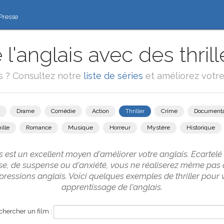
Presse
'anglais avec des thrill
ms ? Consultez notre
liste de séries
et améliorez votre 
Drame
Comédie
Action
Thriller
Crime
Documenta
ille
Romance
Musique
Horreur
Mystère
Historique
rs est un excellent moyen d'améliorer votre anglais. Ecartelé
rise, de suspense ou d'anxiété, vous ne réaliserez même pa
ressions anglais. Voici quelques exemples de thriller pour 
apprentissage de l'anglais.
hercher un film :