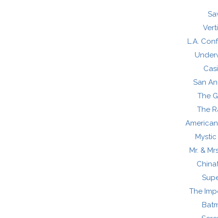
Sa
Vert
L.A. Conf
Under
Cas
San An
The 
The R
American
Mystic
Mr. & Mr
China
Supe
The Imp
Bat