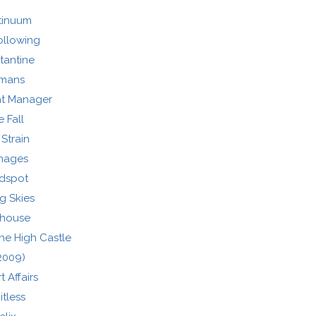
tinuum
ollowing
tantine
mans
ht Manager
 Fall
Strain
mages
ndspot
ng Skies
lhouse
he High Castle
2009)
 Affairs
itless