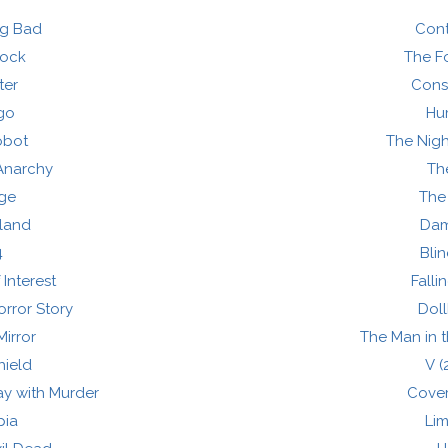
ng Bad
Con
lock
The F
ter
Cons
go
Hu
obot
The Nig
Anarchy
The
nge
The 
land
Da
4
Bli
 Interest
Falli
rror Story
Dol
Mirror
The Man in t
hield
V (
y with Murder
Covert
pia
Lim