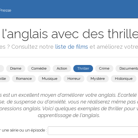
Presse
'anglais avec des thrille
ies ? Consultez notre
liste de films
et améliorez votre
Drame
Comédie
Action
Thriller
Crime
Documenta
ille
Romance
Musique
Horreur
Mystère
Historique
rs est un excellent moyen d'améliorer votre anglais. Ecartelé
rise, de suspense ou d'anxiété, vous ne réaliserez même pa
ressions anglais. Voici quelques exemples de thriller pour 
apprentissage de l'anglais.
une série ou un épisode :