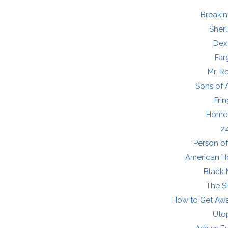
Breaki
Sher
Dex
Far
Mr. R
Sons of 
Fri
Home
2
Person of
American Ho
Black 
The S
How to Get Awa
Uto