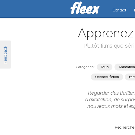
Contact
Apprenez l
Plutôt films que sér
Feedback
Catégories :
Tous
Animation
Science-fiction
Fam
Regarder des thrille
d'excitation, de surp
nouveaux mots et exp
Rechercher 