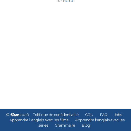
4 -
Part 4
fleex
©
2026
Politique de confidentialité
CGU
FAQ
Jobs
Apprendre l'anglais avec les films
Apprendre l'anglais avec les
séries
Grammaire
Blog