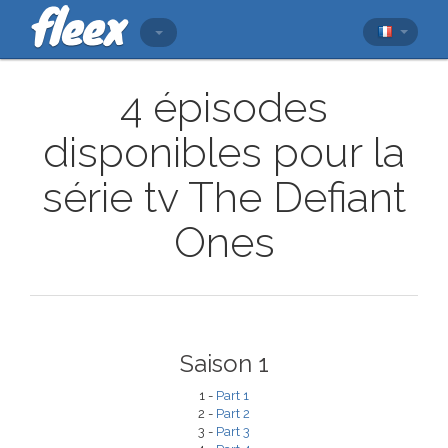
4 épisodes
disponibles pour la
série tv The Defiant
Ones
Saison 1
1 -
Part 1
2 -
Part 2
3 -
Part 3