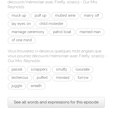
découvrir/mémoriser avec
Firefly, s01e03 - Our Mrs.
Reynolds
:
muck up
puff up
mulled wine
marry off
lay eyes on
child molester
marriage ceremony
patrol boat
married man
of one mind
Vous trouverez ci-dessous quelques mots anglais que
vous pourrez découvrir/mémoriser avec
Firefly, s01e03 -
Our Mrs. Reynolds
:
passel
scrappers
smutty
luxuriate
lecherous
puffed
misread
furrow
juggle
wreath
See all words and expressions for this episode