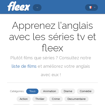
Apprenez l'anglais
avec les séries tv et
fleex
Plutôt films que séries ? Consultez notre
liste de films
et améliorez votre anglais
avec eux !
Catégories :
Tous
Animation
Drame
Comédie
Action
Thriller
Crime
Documentaire